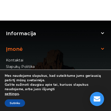
Informacija
Įmonė
Kontaktai
Slapukų Politika
Mes naudojame slapukus, kad suteiktume jums geriausią
patirtį mūsų svetainėje.
Galite sužinoti daugiau apie tai, kuriuos slapukus
naudojame, arba juos išjungti
settings
.
© 2026 UAB "Mens Accurata"
Sutinku