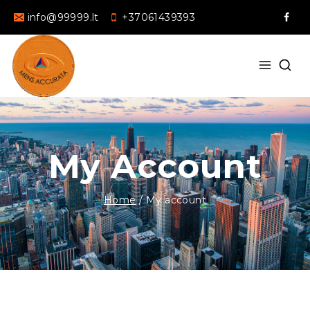
info@99999.lt
+37061439393
My Account
Home
/
My account