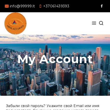
info@99999.lt
+37061439393
My Account
Home
/
My Account
Забыли свой пароль? Укажите свой Email или имя